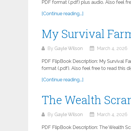
PDF format (.pdf) plus audio. Also feel free
[Continue reading...]
My Survival Far
By
Gayle Wilson
March 4, 2026
PDF FlipBook Description: My Survival Fa
format (.pdf). Also feel free to read this di
[Continue reading...]
The Wealth Scra
By
Gayle Wilson
March 4, 2026
PDF FlipBook Description: The Wealth 