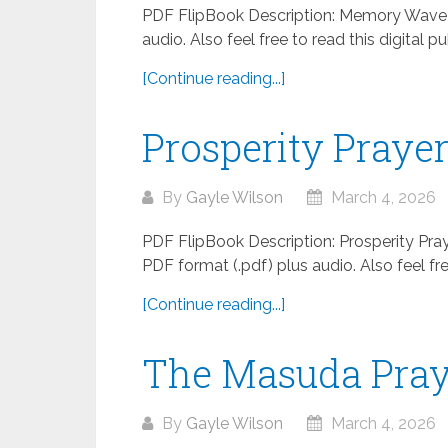
PDF FlipBook Description: Memory Wave e
audio. Also feel free to read this digital pub
[Continue reading...]
Prosperity Praye
By
Gayle Wilson
March 4, 2026
PDF FlipBook Description: Prosperity Pr
PDF format (.pdf) plus audio. Also feel free 
[Continue reading...]
The Masuda Pray
By
Gayle Wilson
March 4, 2026