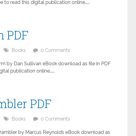
 to read this digital publication online…...
m PDF
Books
0 Comments
rm by Dan Sullivan eBook download as file in PDF
gital publication online…...
mbler PDF
Books
0 Comments
Scrambler by Marcus Reynolds eBook download as