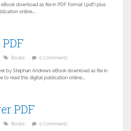
Book download as file in PDF format (.pdf) plus
lication online....
r PDF
Books
0 Comments
ayer by Stephan Andrews eBook download as file in
to read this digital publication online....
er PDF
Books
0 Comments