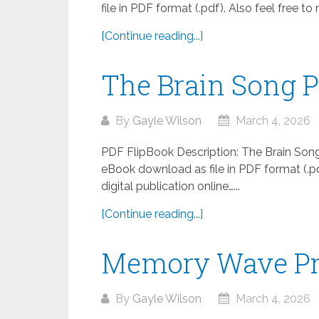
file in PDF format (.pdf). Also feel free to r
[Continue reading...]
The Brain Song 
By
Gayle Wilson
March 4, 2026
PDF FlipBook Description: The Brain Son
eBook download as file in PDF format (.pdf
digital publication online…...
[Continue reading...]
Memory Wave P
By
Gayle Wilson
March 4, 2026