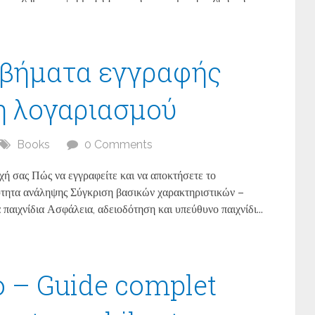
 βήματα εγγραφής
η λογαριασμού
Books
0 Comments
σοχή σας Πώς να εγγραφείτε και να αποκτήσετε το
ητα ανάληψης Σύγκριση βασικών χαρακτηριστικών –
παιχνίδια Ασφάλεια, αδειοδότηση και υπεύθυνο παιχνίδι...
o – Guide complet