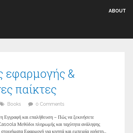
ABOUT
ς εφαρμογής &
ες παίκτες
Books
0 Comments
ση Εγγραφή και επαλήθευση – Πώς να ξεκινήσετε
 Casoola Μεθόδοι πληρωμής και ταχύτητα ανάληψης
 στοιχήματα Εφαρμογή για κινητά και εμπειρία χρήστη...