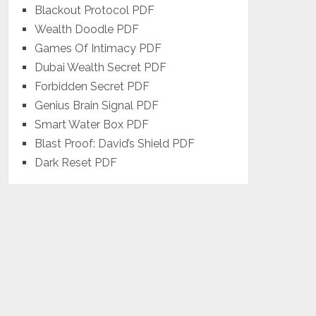
Blackout Protocol PDF
Wealth Doodle PDF
Games Of Intimacy PDF
Dubai Wealth Secret PDF
Forbidden Secret PDF
Genius Brain Signal PDF
Smart Water Box PDF
Blast Proof: David’s Shield PDF
Dark Reset PDF