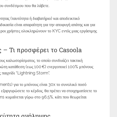
ου συνδέσμου που θα λάβετε.
ητας (ταυτότητα ή διαβατήριο) και αποδεικτικό
δικασία είναι απαραίτητη για την αποφυγή απάτης και για
εροι χρήστες ολοκληρώνουν το KYC εντός μιας εργάσιμης
– Τι προσφέρει το Casoola
υς καλωσορίσματος, το οποίο συνδυάζει τακτική
πρώτη κατάθεση (εως 100 €) ενεργοποιεί 100% μπόνους
 παιχνίδι “Lightning Storm”.
ments) για το μπόνους είναι 30x το συνολικό ποσό
α εξαργυρώσετε το κέρδος, θα πρέπει να στοιχηματίσετε το
s κυμαίνεται γύρω στο 96,5%, κάτι που θεωρείται
χύτητα ανάληψης