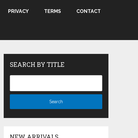
PRIVACY
TERMS
CONTACT
SEARCH BY TITLE
NEW ARRIVALS